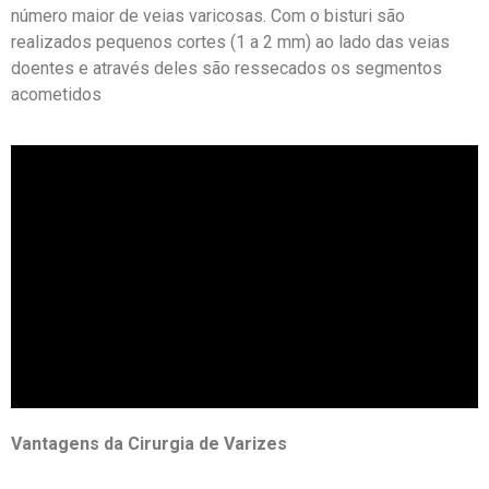
número maior de veias varicosas. Com o bisturi são
realizados pequenos cortes (1 a 2 mm) ao lado das veias
doentes e através deles são ressecados os segmentos
acometidos
Vantagens da Cirurgia de Varizes