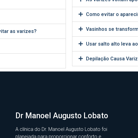
Como evitar o aparec
Vasinhos se transfor
itar as varizes?
Usar salto alto leva 
Depilação Causa Vari
Dr Manoel Augusto Lobato
A clínica do Dr. Manoel Augusto Lobato foi
planejada para proporcionar conforto e