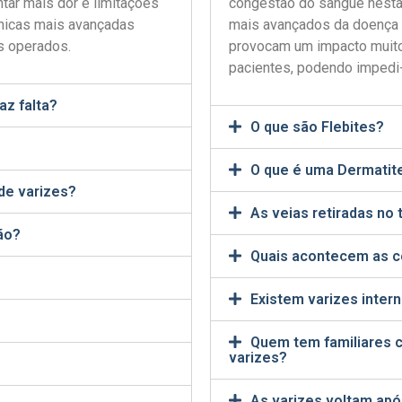
ar mais dor e limitações
congestão do sangue nesta 
cnicas mais avançadas
mais avançados da doença e 
s operados.
provocam um impacto muito
pacientes, podendo impedi-
az falta?
O que são Flebites?
O que é uma Dermatit
de varizes?
As veias retiradas no
ão?
Quais acontecem as c
Existem varizes inter
Quem tem familiares c
varizes?
As varizes voltam após