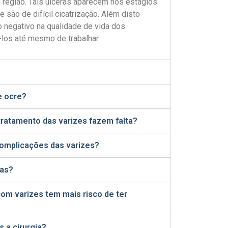
região. Tais úlceras aparecem nos estágios
são de difícil cicatrização. Além disto
 negativo na qualidade de vida dos
los até mesmo de trabalhar.
e ocre?
 tratamento das varizes fazem falta?
omplicações das varizes?
nas?
om varizes tem mais risco de ter
 a cirurgia?