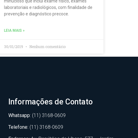
minucioso que inclui exame físico, exames
laboratoriais e radiológicos, com finalidade de
prevenção e diagnóstico precoce.
LEIA MAIS »
30/01/2019
Nenhum comentário
Informações de Contato
Whatsapp
: (11) 3168-0609
Telefone:
(11) 3168-0609