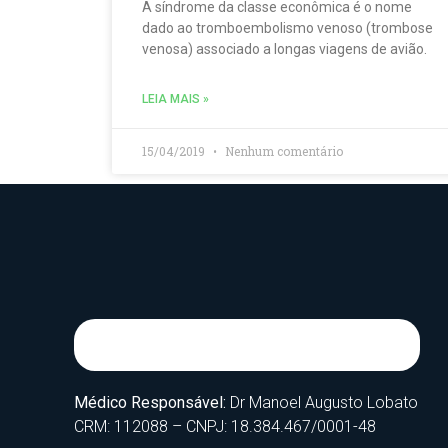
A síndrome da classe econômica é o nome
dado ao tromboembolismo venoso (trombose
venosa) associado a longas viagens de avião.
LEIA MAIS »
15/04/2019
Nenhum comentário
Médico Responsável:
Dr Manoel Augusto Lobato
CRM: 112088 – CNPJ: 18.384.467/0001-48