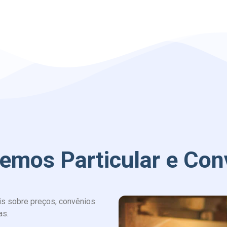
emos Particular e Con
is sobre preços, convênios
as.